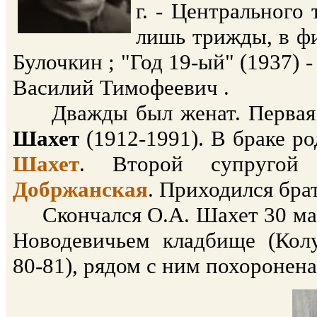
г. - Центрального
лишь трижды, в фи
Булочкин ; "Год 19-ый" (1937) -
Василий Тимофеевич .
Дважды был женат. Первая 
Шахет
(1912-1991). В браке ро
Шахет
. Второй супругой
Добржанская
. Приходился бр
Скончался О.А. Шахет 30 март
Новодевичьем кладбище (Колу
80-81), рядом с ним похоронена 