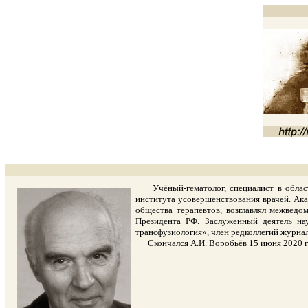
Учёный-гематолог, специалист в области
института усовершенствования врачей. Ака
общества терапевтов, возглавлял межвед
Президента РФ. Заслуженный деятель на
трансфузиология», член редколлегий журна
Скончался А.И. Воробьёв 15 июня 2020 год