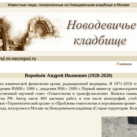
Воробьёв Андрей Иванович (1928-2020)
 клинической физиологии крови, радиационной медицины. В 1971-2018 гг. 
демик РАМН с 1986 г., академик РАН с 2000 г. Первый министр здравоохране
омственный научный совет «Гематология и трансфузиология». Являлся гла
уки РФ. Автор около 400 научных работ, в том числе монографий, учеб
лов «Терапевтический архив» и «Проблемы гематологии и переливания крови».
а, похоронен в Москве на Новодевичьем кладбище (Старая территория. Колу