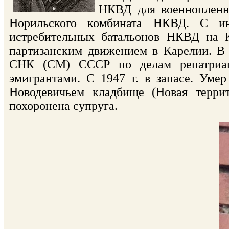
НКВД для военнопленны
Норильского комбината НКВД. С ию
истребительных батальонов НКВД на К
партизанским движением в Карелии. В 
СНК (СМ) СССР по делам репатриаци
эмигрантами. С 1947 г. в запасе. Уме
Новодевичьем кладбище (Новая террит
похоронена супруга.