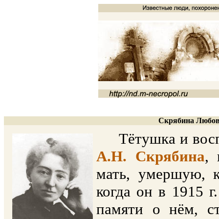
Скрябина Любовь
Тётушка и воспи
А.Н. Скрябина
,
мать, умершую, к
когда он в 1915 г
памяти о нём, с