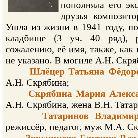
пополняла его эк
друзья композито
Ушла из жизни в 1941 году, п
кладбище (3 уч. 40 ряд),
сожалению, её имя, также, как 
не указано. В могиле А.Н. Скр
Шлёцер Татьяна Фёдо
А.Н. Скрябина;
Скрябина Мария Алекс
А.Н. Скрябина, жена В.Н. Тата
Татаринов Владим
режиссёр, педагог, муж М.А. С
Звягинцева Евгения Вл