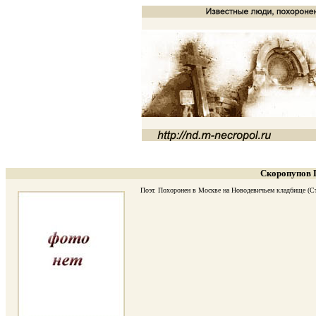
Скоропупов П
Поэт. Похоронен в Москве на Новодевичьем кладбище (Стара