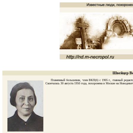
Швейцер Ве
Пламенный большевик, член ВКП(б) с 1905 г., главный редактор 
Скончалась 30 августа 1950 года, похоронена в Москве на Новодеви