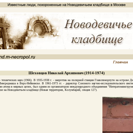
Шеховцов Николай Архипович (1914-1974)
ехнических наук (1966). В 1935-1938 г. - энергетик на полярной станции Главсевморпути на острове Д
 Минсредмаша в Верх-Нейвинске. В 1961-1973 гг. - директор Союзного научно-исследовательского ин
 атома в мирных целях, был одним из организаторов международного объединения "Интератоминструмент
 на Новодевичьем кладбище (Новая территория, Колумбарий, секция 127).