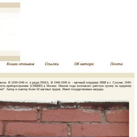
иксон. В 1939-1946 гг. в рядах РККА. В 1946-1949 гг. - научный сотрудник НИИ в г. Сухуми. 1949-
ститута приборостроения (СНИИП) в Москве. Многие годы возглавлял рабочую группу по ядерному
". Автор и соавтор более 50 научных трудов. Имеет государственные награды.