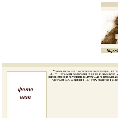
Учёный, специалист в области масс-спектрометрии, доктор т
1961 гг. - начальник лаборатории на одном из комбинатов
приборостроению постоянного комитета СЭВ по использованию
Скончался Н.А. Шеховцов в 1974 году, похоронен в Москве