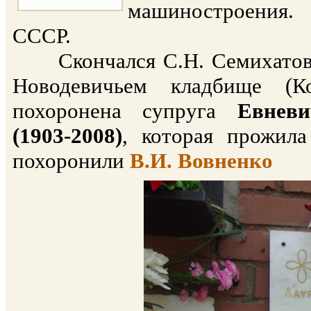
машиностроения.
СССР.
Скончался С.Н. Семихатов в
Новодевичьем кладбище (К
похоронена супруга
Евневи
(1903-2008)
, которая прожил
похоронили
В.И. Вовненко