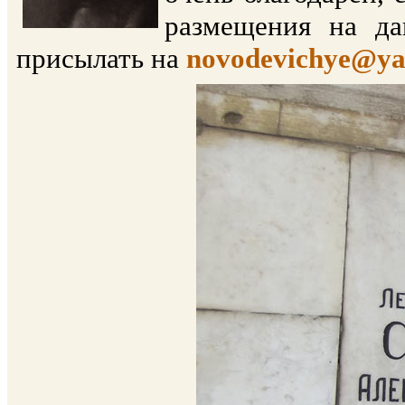
размещения на да
присылать на
novodevichye@ya