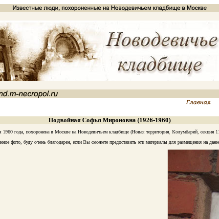
Подвойная Софья Мироновна (1926-1960)
1960 года, похоронена в Москве на Новодевичьем кладбище (Новая территория, Колумбарий, секция 11
ое фото, буду очень благодарен, если Вы сможете предоставить эти материалы для размещения на данн