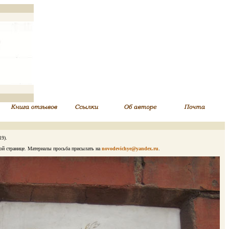
9).
ой странице. Материалы просьба присылать на
novodevichye@yandex.ru
.