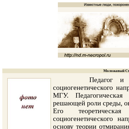
Моложавый Сте
Педагог и педоло
социогенетического нап
МГУ. Педагогическая
решающей роли среды, ок
Его теоретическая
социогенетического на
основу теории отмирани