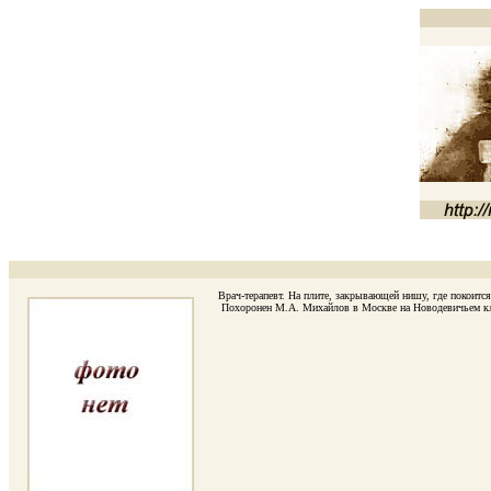
Врач-терапевт. На плите, закрывающей нишу, где покоится 
Похоронен М.А. Михайлов в Москве на Новодевичьем клад