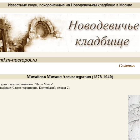
Михайлов Михаил Александрович (1878-1940)
урна с прахом, написано: "Дядя Миша".
бище (Старая территория. Колумбарий, секция 2).