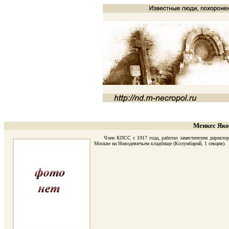
Менкес Яко
Член КПСС с 1917 года, работал заместителем директора в
Москве на Новодевичьем кладбище (Колумбарий, 1 секция).