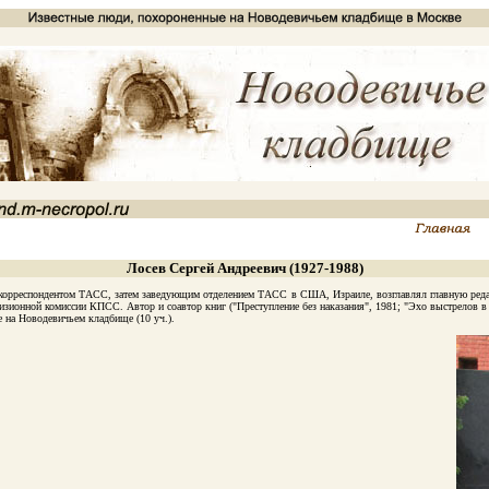
Лосев Сергей Андреевич (1927-1988)
корреспондентом ТАСС, затем заведующим отделением ТАСС в США, Израиле, возглавлял главную реда
визионной комиссии КПСС. Автор и соавтор книг ("Преступление без наказания", 1981; "Эхо выстрелов в 
на Новодевичьем кладбище (10 уч.).