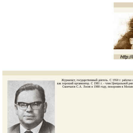
Журналист, государственный деятель. С 1950 г. работал 
как хороший организатор. С 1981 г. - член Центральной ре
Скончался С.А. Лосев в 1988 году, похоронен в Москве 