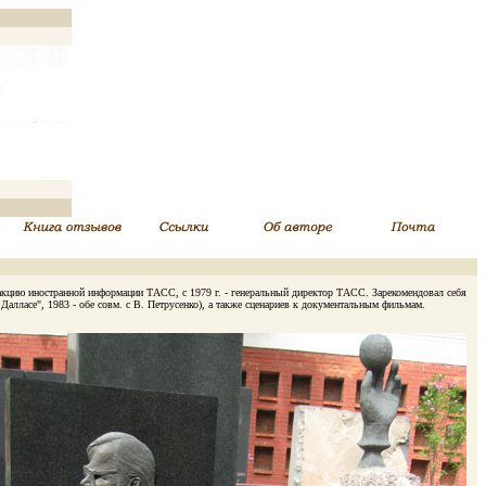
кцию иностранной информации ТАСС, с 1979 г. - генеральный директор ТАСС. Зарекомендовал себя
Далласе", 1983 - обе совм. с В. Петрусенко), а также сценариев к документальным фильмам.