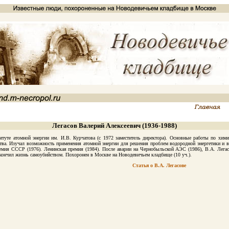
Легасов Валерий Алексеевич (1936-1988)
те атомной энергии им. И.В. Курчатова (с 1972 заместитель директора). Основные работы по химии
ства. Изучал возможность применения атомной энергии для решения проблем водородной энергетики и 
премия СССР (1976). Ленинская премия (1984). После аварии на Чернобыльской АЭС (1986), В.А. Лега
покончил жизнь самоубийством. Похоронен в Москве на Новодевичьем кладбище (10 уч.).
Статья о В.А. Легасове