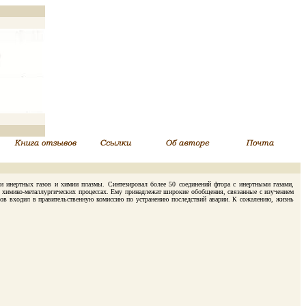
 инертных газов и химии плазмы. Синтезировал более 50 соединений фтора с инертными газами,
в химико-металлургических процессах. Ему принадлежат широкие обобщения, связанные с изучением
сов входил в правительственную комиссию по устранению последствий аварии. К сожалению, жизнь