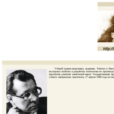
Учёный (химик-неорганик), академик. Работал в Институ
исследовал свойства и разработал технологию их производ
перспектив развития химической науки. Государственная 
учёного завершилась трагически, 27 апреля 1988 года он 