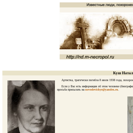
Куш Натали
Артистка, трагически погибла 8 июля 1938 года, похороне
Если у Вас есть информация об этом человеке (биография)
просьба присылать на
novodevichye@yandex.ru
.