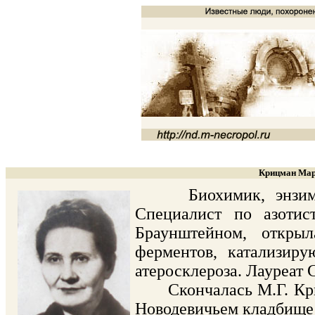
Крицман Мари
Биохимик, энзимолог
Специалист по азотис
Браунштейном, откры
ферментов, катализир
атеросклероза. Лауреат 
Скончалась М.Г. Крицм
Новодевичьем кладбище 