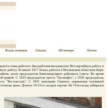
ьше) в семье рабочего. Был рабочим-металлистом. Вёл партийную работу в
ийную работу. В начале 1917 бежал, работал в Московском областном бюро
айона, затем председателя Замоскворецкого районного совета. Во время
 армией. С 1923 председатель треста "Грознефть", с 1926 председатель
ста "Востоксталь". С 1931 начальник Главного управления топливной
ному краю. Делегат 14-15-го съездов партии. На 14-м съезде избирался