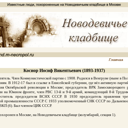
Косиор Иосиф Викентьевич (1893-1937)
ель. Член Коммунистической партии с 1908. Родился в Венгруве (ныне в Пол
иям. В 1912-17 был в ссылке в Енисейской губернии, где вёл активную парт
ия Октябрьской революции в Москве; председатель ВРК Замоскворецкого р
и на Южном фронте, член РВС 13-й и 9-й армий, командующий 8-й Трудовой
еститель председателя ВСНХ СССР. В 1930 председатель правления тре
ой промышленности СССР. С 1933 уполномоченный СНК СССР по Дальневосточ
 ВКП (б). Был членом ЦИК СССР.
хоронен в Москве, на Новодевичьем кладбище (колумбарий, секция 1).