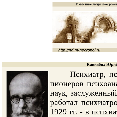
Каннабих Юрий
Психиатр, психо
пионеров психоан
наук, заслуженный
работал психиатр
1929 гг. - в псих