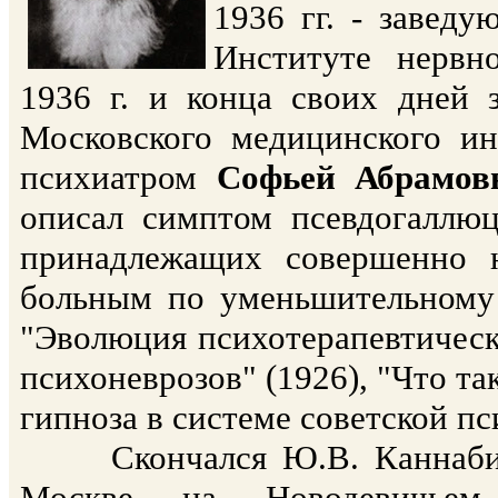
1936 гг. - завед
Институте нервн
1936 г. и конца своих дней 
Московского медицинского ин
психиатром
Софьей Абрамов
описал симптом псевдогаллюц
принадлежащих совершенно 
больным по уменьшительному
"Эволюция психотерапевтически
психоневрозов" (1926), "Что та
гипноза в системе советской п
Скончался Ю.В. Каннабих 3
Москве на Новодевичьем 