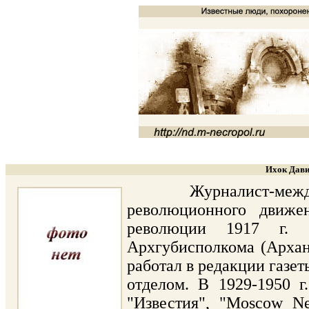
Ихок Дави
Журналист-междуна
революционного движе
революции 1917 г. б
Архгубисполкома (Архан
работал в редакции газет
отделом. В 1929-1950 г
"Известия", "Moscow N