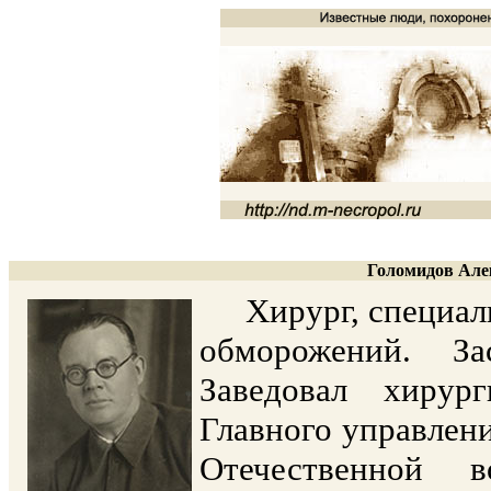
Голомидов Алек
Хирург, специалис
обморожений. З
Заведовал хирур
Главного управлен
Отечественной в