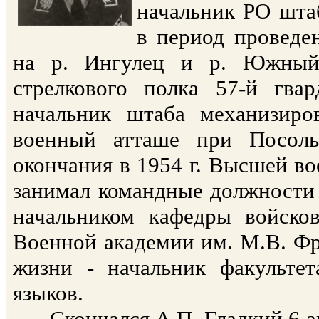
начальник РО шта
в период проведе
на р. Ингулец и р. Южный 
стрелкового полка 57-й гвар
начальник штаба механизиро
военный атташе при Посоль
окончания в 1954 г. Высшей в
занимал командные должности 
начальником кафедры войско
Военной академии им. М.В. Фру
жизни - начальник факульте
языков.
Скончался А.П. Гладкий 6 авг