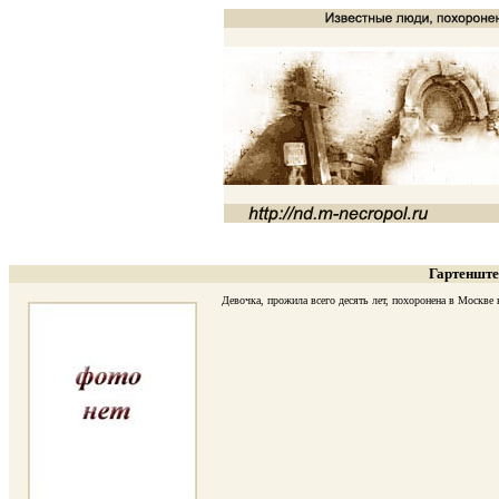
Гартенште
Девочка, прожила всего десять лет, похоронена в Москве н