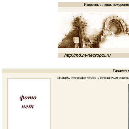
Гахович 
Младенец, похоронен в Москве на Новодевичьем кладбище 