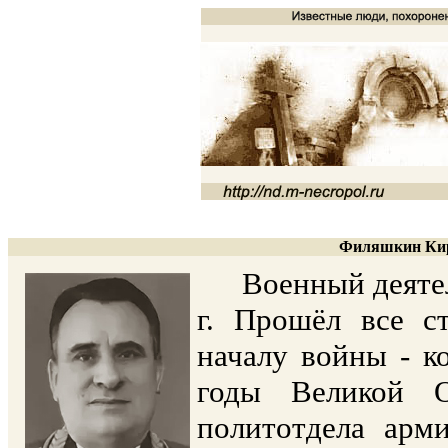
Филяшкин Кири
Военный деятель,
г. Прошёл все с
началу войны - к
годы Великой О
политотдела арм