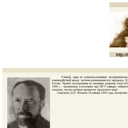
Учёный, один из основоположников экспериментальной эм
взаимодействий между частями развивающегося зародыша. В 
России. Провёл исследования по механике развития глаза (19
1940 г. - организовал и возглавил при МГУ кафедру эмбрио
островах, изучал рыбные промыслы Аральского моря.
Скончался Д.П. Филатов 18 января 1943 года, похоронен в 