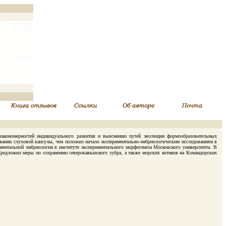
кономерностей индивидуального развития и выяснению путей эволюции формообразовательных
ании слуховой капсулы, чем положил начало экспериментально-эмбриологическим исследованиям в
риментальной эмбриологии в институте экспериментального морфогенеза Московского университета. В
Предложил меры по сохранению северокавказского зубра, а также морских котиков на Командорских