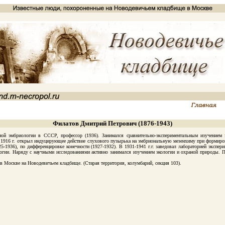
Филатов Дмитрий Петрович (1876-1943)
бриологии в СССР, профессор (1936). Занимался сравнительно-экспериментальным изучением за
1916 г. открыл индуцирующее действие слухового пузырька на эмбриональную мезенхиму при формиров
25-1936), по дифференцировке конечности (1927-1932). В 1931-1941 г.г. заведовал лабораторией экспе
логии. Наряду с научными исследованиями активно занимался изучением экологии и охраной природы. 
Москве на Новодевичьем кладбище. (Старая территория, колумбарий, секция 103).