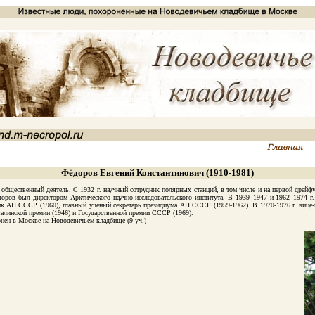
Фёдоров Евгений Константинович (1910-1981)
щественный деятель. С 1932 г. научный сотрудник полярных станций, в том числе и на первой дрейфую
доров был директором Арктического научно-исследовательского института. В 1939–1947 и 1962–1974 г
АН СССР (1960), главный учёный секретарь президиума АН СССР (1959-1962). В 1970-1976 г. вице-пр
талинской премии (1946) и Государственной премии СССР (1969).
ен в Москве на Новодевичьем кладбище (9 уч.)