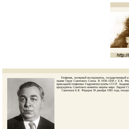
Геофизик, полярный исследователь, государственный и об
звание Героя Советского Союза. В 1938–1939 г. Е.К. Фё
прикладной геофизики Гидрометеослужбы СССР. Академик 
председатель Советского комитета защиты мира. Лауреат С
Скончался Е.К. Фёдоров 30 декабря 1981 года, похорон