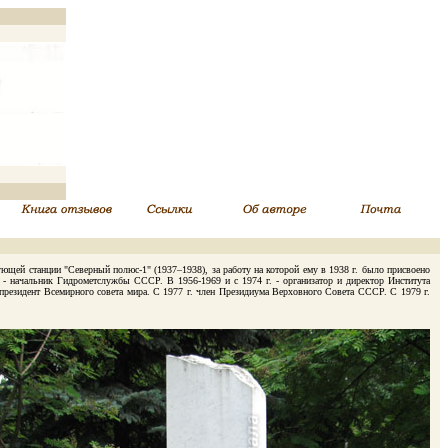
щей станции "Северный полюс-1" (1937–1938), за работу на которой ему в 1938 г. было присвоено
. - начальник Гидрометслужбы СССР. В 1956-1969 и с 1974 г. - организатор и директор Института
езидент Всемирного совета мира. С 1977 г. член Президиума Верховного Совета СССР. С 1979 г.