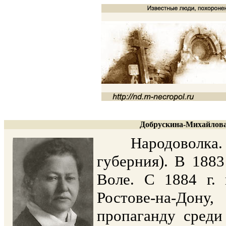
Добрускина-Михайлова 
Народоволка. Ро
губерния). В 188
Воле. С 1884 г.
Ростове-на-Дон
пропаганду среди