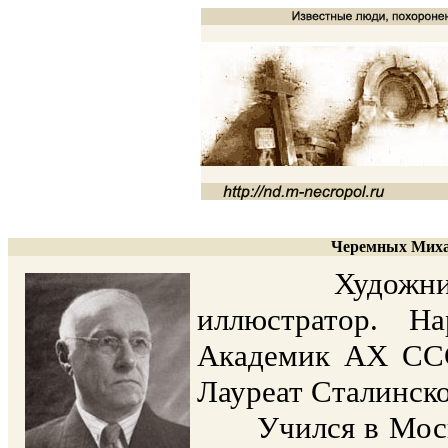
Черемных Миха
Художник-граф
иллюстратор. Н
Академик АХ СССР
Лауреат Сталинско
Учился в Москов