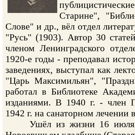
публицистическ
Старине", "Библ
Слове" и др., вёл отдел литера
"Русь" (1903). Автор 30 стате
членом Ленинградского отдел
1920-е годы - преподавал ист
заведениях, выступал как лект
"Царь Максимильян", "Праздн
работал в Библиотеке Академ
изданиями. В 1940 г. - член
1942 г. на санаторном лечении 
Ушёл из жизни 16 июля 19
Новоевичьем кладбище (Старая 