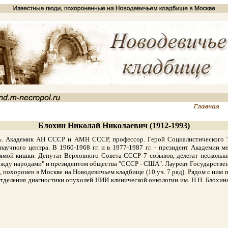
Блохин Николай Николаевич (1912-1993)
Академик АН СССР и АМН СССР, профессор. Герой Социалистического Тру
научного центра. В 1960-1968 гг. и в 1977-1987 гг. - президент Академии
рямой кишки. Депутат Верховного Совета СССР 7 созывов, делегат нескол
ежду народами" и президентом общества "СССР - США". Лауреат Государстве
похоронен в Москве на Новодевичьем кладбище (10 уч. 7 ряд). Рядом с ним 
тделения диагностики опухолей НИИ клинической онкологии им. Н.Н. Блохина