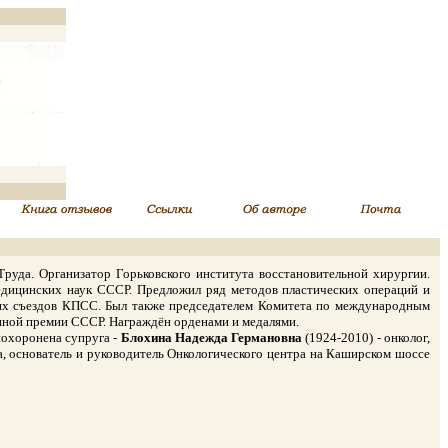
да. Организатор Горьковского института восстановительной хирургии.
 медицинских наук СССР. Предложил ряд методов пластических операций и
ьких съездов КПСС. Был также председателем Комитета по международным
нной премии СССР. Награждён орденами и медалями.
похоронена супруга -
Блохина Надежда Германовна
(1924-2010) - онколог,
, основатель и руководитель Онкологического центра на Каширском шоссе