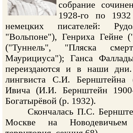
собрание сочине
1928-го по 1932
немецких писателей: Рудо
"Вольпоне"), Генриха Гейне (
("Туннель", "Пляска смер
Маурициуса"); Ганса Фаллад
переиздаются и в наши дни.
лингвиста С.И. Бернштейна 
Ивича (И.И. Бернштейн 1900
Богатырёвой (р. 1932).
Cкончалась П.С. Бернштейн
Москве на Новодевичьем 
территория, секция 68).