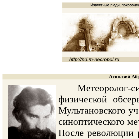
Аскназий Абр
Метеоролог-синоп
физической обсер
Мультановского уча
синоптического ме
После революции 