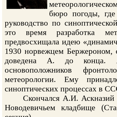
метеорологическо
бюро погоды, где
руководство по синоптической
это время разработка мет
предвосхищала идею «динамич
1930 норвежцем Бержероном, о
доведена А. до конца. 
основоположников фронтоло
метеорологии. Ему принад
синоптических процессах в СС
Скончался А.И. Аскназий в 
Новодевичьем кладбище (Ста
секция).